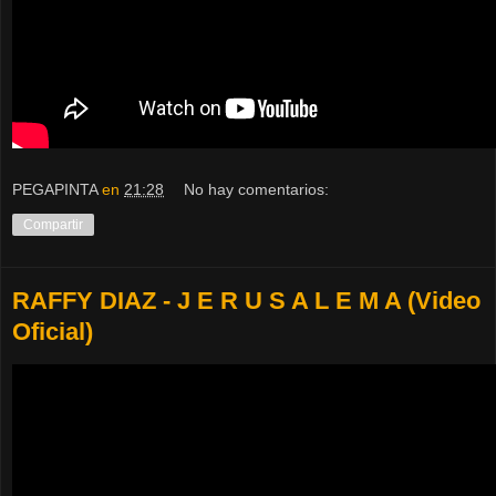
PEGAPINTA
en
21:28
No hay comentarios:
Compartir
RAFFY DIAZ - J E R U S A L E M A (Video
Oficial)