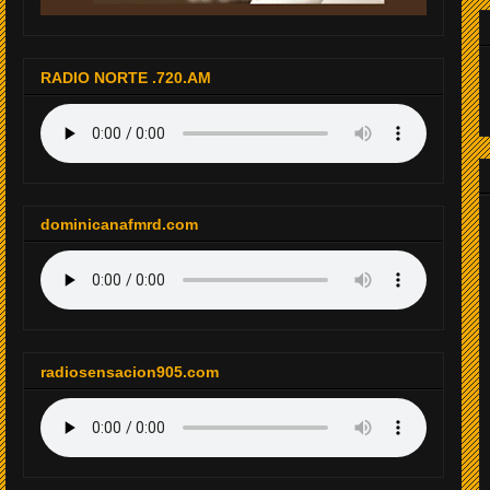
RADIO NORTE .720.AM
dominicanafmrd.com
radiosensacion905.com