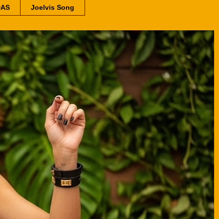
DAS
Joelvis Song