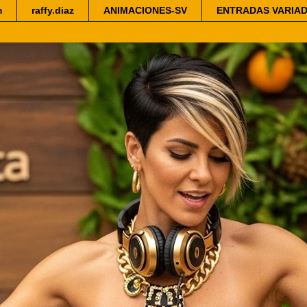
m
raffy.diaz
ANIMACIONES-SV
ENTRADAS VARIA