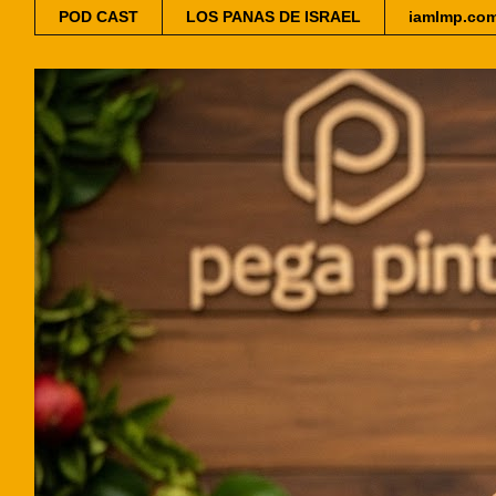
POD CAST
LOS PANAS DE ISRAEL
iamlmp.co