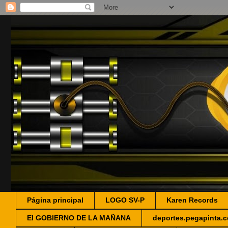
Página principal
LOGO SV-P
Karen Records
EI GOBIERNO DE LA MAÑANA
deportes.pegapinta