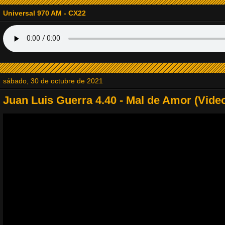
14. RADIODOMINO
Universal 970 AM - CX22
15. Radio Tapinozet
16. La Explosiva
sábado, 30 de octubre de 2021
17. Baladas del Recuerdo
Juan Luis Guerra 4.40 - Mal de Amor (Video
18. Viejitas Pero Bonitas Radio
19. Jazz Lovers Radio
20. Radio JVM la Estación