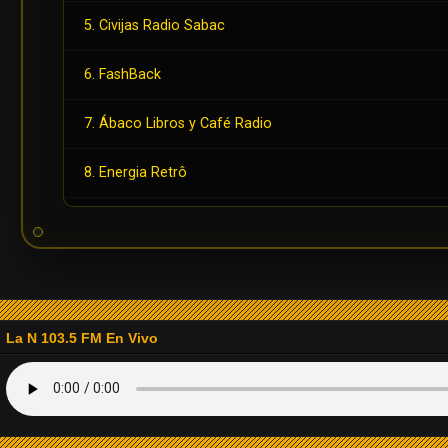
5. Civijas Radio Sabac
6. FashBack
7. Ábaco Libros y Café Radio
8. Energia Retrô
9. Radio Playback
10. Radio Back in Time
11. Radio Sobrenatural Stereo
La N 103.5 FM En Vivo
12. Radio Fiesta Estéreo
13. Radio La Isabela