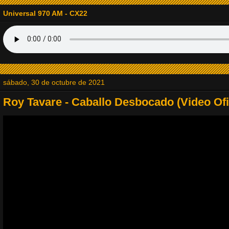
14. RADIODOMINO
Universal 970 AM - CX22
15. Radio Tapinozet
16. La Explosiva
sábado, 30 de octubre de 2021
17. Baladas del Recuerdo
Roy Tavare - Caballo Desbocado (Video Ofi
18. Viejitas Pero Bonitas Radio
19. Jazz Lovers Radio
20. Radio JVM la Estación