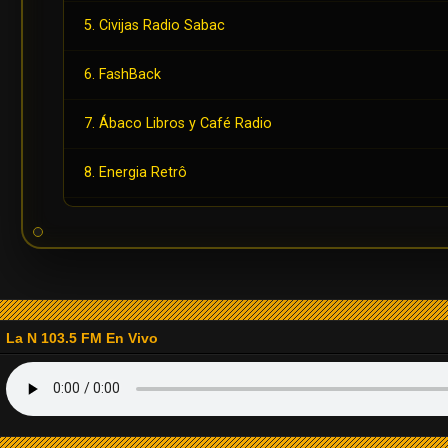
5. Civijas Radio Sabac
6. FashBack
7. Ábaco Libros y Café Radio
8. Energia Retrô
9. Radio Playback
10. Radio Back in Time
11. Radio Sobrenatural Stereo
La N 103.5 FM En Vivo
12. Radio Fiesta Estéreo
13. Radio La Isabela