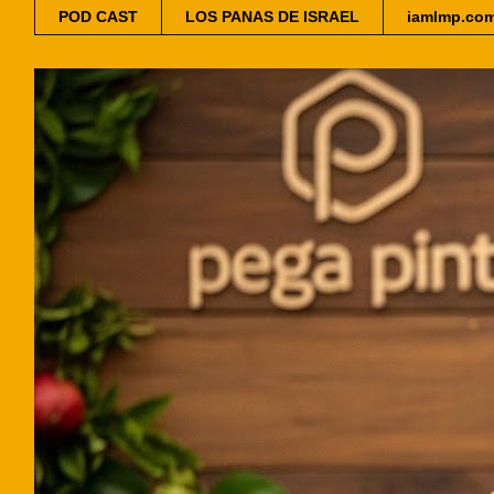
POD CAST
LOS PANAS DE ISRAEL
iamlmp.co