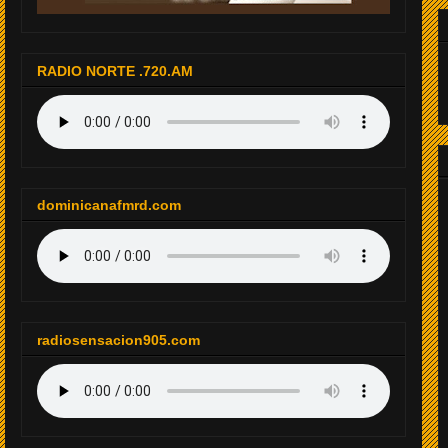
RADIO NORTE .720.AM
dominicanafmrd.com
radiosensacion905.com