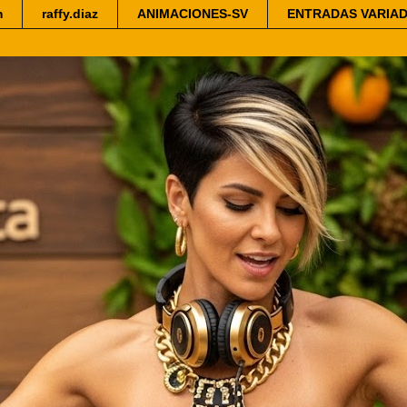
m
raffy.diaz
ANIMACIONES-SV
ENTRADAS VARIA