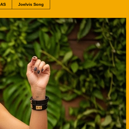
DAS
Joelvis Song