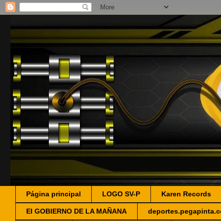
Página principal
LOGO SV-P
Karen Records
EI GOBIERNO DE LA MAÑANA
deportes.pegapinta