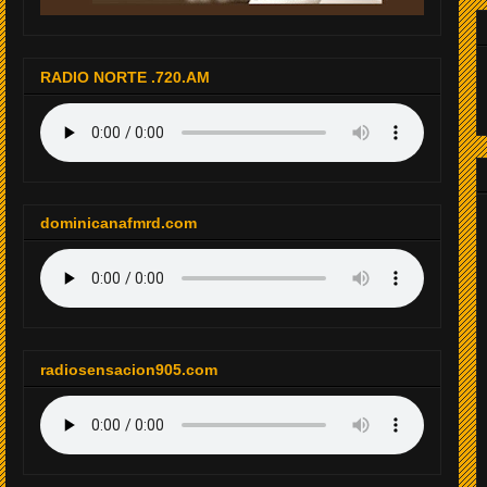
RADIO NORTE .720.AM
dominicanafmrd.com
radiosensacion905.com