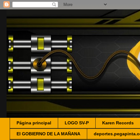
Página principal
LOGO SV-P
Karen Records
EI GOBIERNO DE LA MAÑANA
deportes.pegapinta