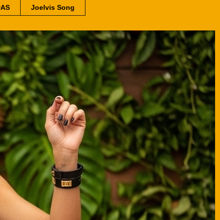
DAS
Joelvis Song