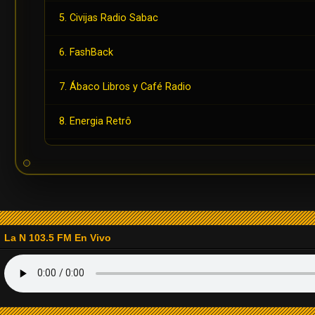
5. Civijas Radio Sabac
6. FashBack
7. Ábaco Libros y Café Radio
8. Energia Retrô
9. Radio Playback
10. Radio Back in Time
11. Radio Sobrenatural Stereo
La N 103.5 FM En Vivo
12. Radio Fiesta Estéreo
13. Radio La Isabela