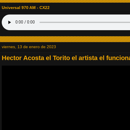
14. RADIODOMINO
Universal 970 AM - CX22
15. Radio Tapinozet
16. La Explosiva
viernes, 13 de enero de 2023
17. Baladas del Recuerdo
Hector Acosta el Torito el artista el funcion
18. Viejitas Pero Bonitas Radio
19. Jazz Lovers Radio
20. Radio JVM la Estación