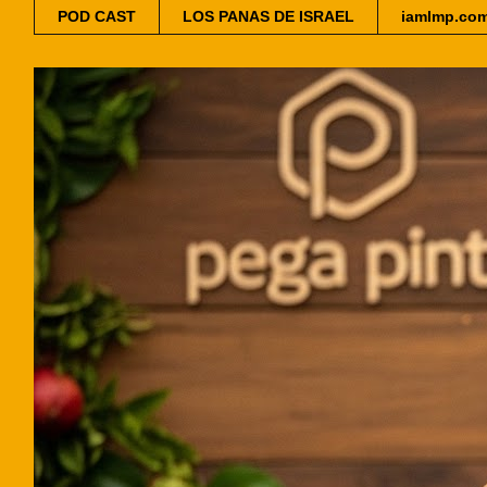
POD CAST
LOS PANAS DE ISRAEL
iamlmp.co