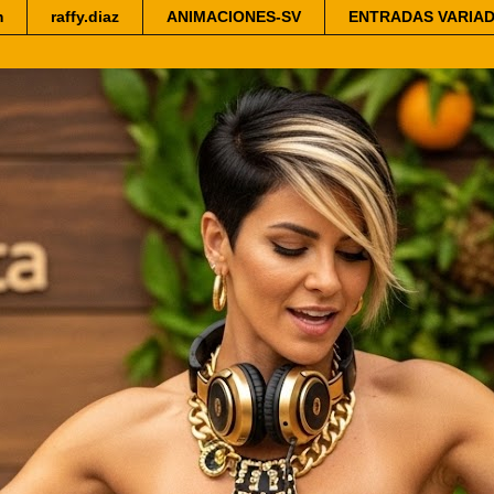
m
raffy.diaz
ANIMACIONES-SV
ENTRADAS VARIA