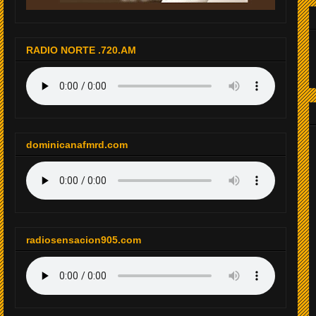
RADIO NORTE .720.AM
dominicanafmrd.com
radiosensacion905.com