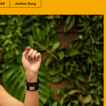
DAS
Joelvis Song