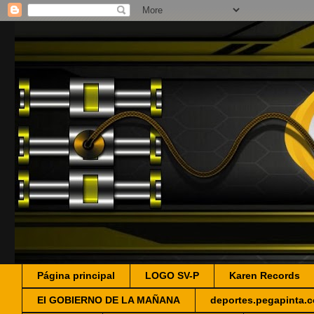
Página principal
LOGO SV-P
Karen Records
EI GOBIERNO DE LA MAÑANA
deportes.pegapinta