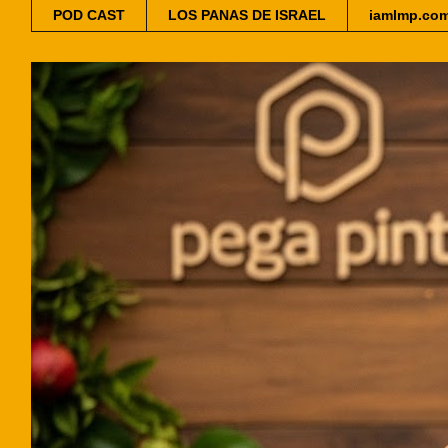
POD CAST
LOS PANAS DE ISRAEL
iamlmp.co