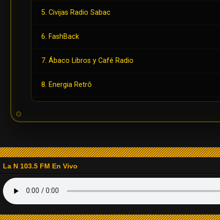
5. Civijas Radio Sabac
6. FashBack
7. Ábaco Libros y Café Radio
8. Energia Retrô
9. Radio Playback
10. Radio Back in Time
11. Radio Sobrenatural Stereo
La N 103.5 FM En Vivo
12. Radio Fiesta Estéreo
13. Radio La Isabela