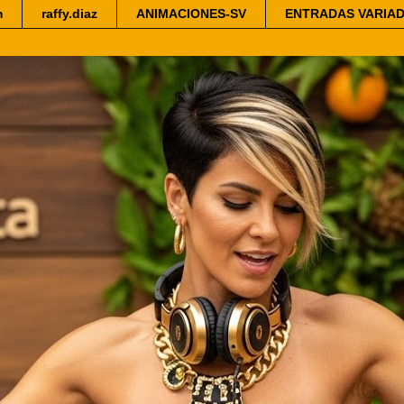
m
raffy.diaz
ANIMACIONES-SV
ENTRADAS VARIA