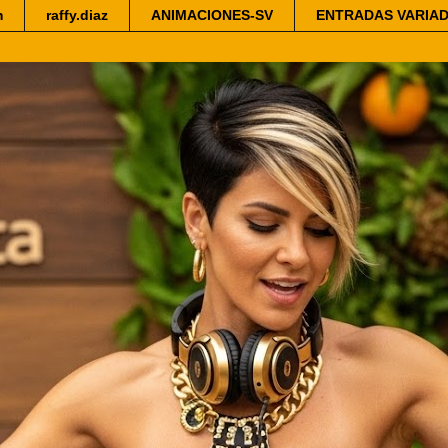
m
raffy.diaz
ANIMACIONES-SV
ENTRADAS VARIA