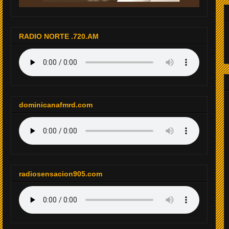
RADIO NORTE .720.AM
dominicanafmrd.com
radiosensacion905.com