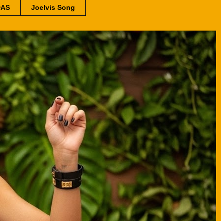
DAS
Joelvis Song