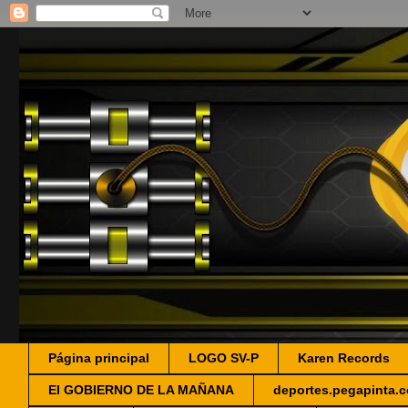
Página principal
LOGO SV-P
Karen Records
EI GOBIERNO DE LA MAÑANA
deportes.pegapinta