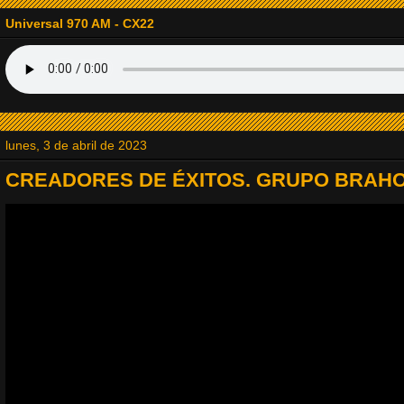
14. RADIODOMINO
Universal 970 AM - CX22
15. Radio Tapinozet
16. La Explosiva
lunes, 3 de abril de 2023
17. Baladas del Recuerdo
CREADORES DE ÉXITOS. GRUPO BRAHO.
18. Viejitas Pero Bonitas Radio
19. Jazz Lovers Radio
20. Radio JVM la Estación