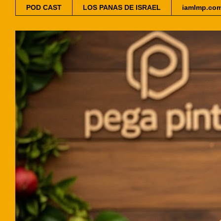
POD CAST
LOS PANAS DE ISRAEL
iamlmp.co