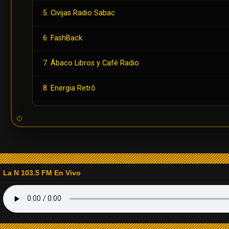
5. Civijas Radio Sabac
6. FashBack
7. Ábaco Libros y Café Radio
8. Energia Retrô
9. Radio Playback
10. Radio Back in Time
11. Radio Sobrenatural Stereo
La N 103.5 FM En Vivo
12. Radio Fiesta Estéreo
13. Radio La Isabela